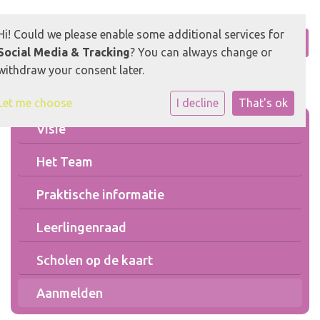
Hi! Could we please enable some additional services for
Social Media & Tracking
? You can always change or
withdraw your consent later.
Let me choose
I decline
That's ok
Visie
Het Team
Praktische informatie
Leerlingenraad
Scholen op de kaart
Aanmelden