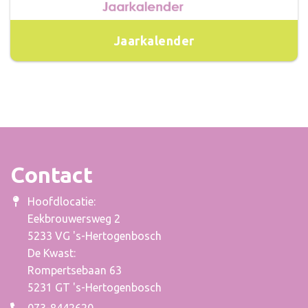
Jaarkalender
Contact
Hoofdlocatie:
Eekbrouwersweg 2
5233 VG 's-Hertogenbosch
De Kwast:
Rompertsebaan 63
5231 GT 's-Hertogenbosch
073-8442620