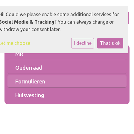
Hi! Could we please enable some additional services for
Social Media & Tracking
? You can always change or
withdraw your consent later.
Let me choose
I decline
That's ok
MR
Ouderraad
Formulieren
Huisvesting