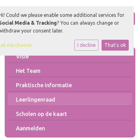
Hi! Could we please enable some additional services for
Social Media & Tracking
? You can always change or
withdraw your consent later.
Let me choose
I decline
That's ok
Visie
Het Team
Praktische informatie
Leerlingenraad
Scholen op de kaart
Aanmelden